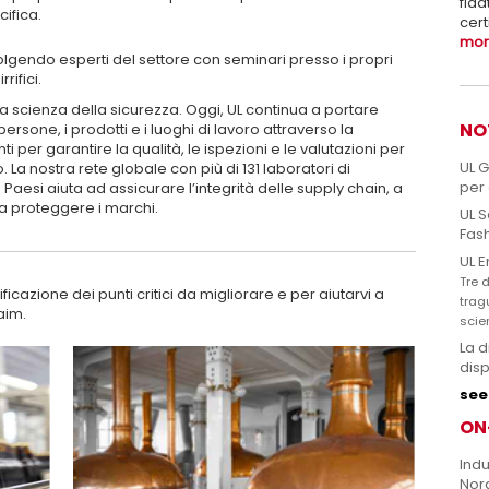
fida
cifica.
cert
more
volgendo esperti del settore con seminari presso i propri
rifici.
lla scienza della sicurezza. Oggi, UL continua a portare
NO
rsone, i prodotti e i luoghi di lavoro attraverso la
 per garantire la qualità, le ispezioni e le valutazioni per
UL 
a nostra rete globale con più di 131 laboratori di
per 
9 Paesi aiuta ad assicurare l’integrità delle supply chain, a
 a proteggere i marchi.
UL S
Fas
UL E
Tre d
ficazione dei punti critici da migliorare e per aiutarvi a
trag
laim.
scie
La d
disp
see 
ON
Indu
Nor