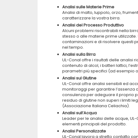
Analisi sulle Materie Prime
Analisi di malto, luppolo, orzo, frume
caratterizzare la vostra birra.
Analisi del Processo Produttivo
Alcuni problemi riscontrabili nella bir
stesso o alle materie prime utilizzate. 
contaminazioni e di risolvere questi p
nel tempo.
Analisi sulla Birra
UL-Conal offre i risultati delle analisi
contenuto di alcol, i batteri lattici, l’e
parametri più specifici (ad esempio o
Analisi sul Glutine
UL-Conal offre analisi sensibili ed accu
monitoraggi per garantire l’assenza di
consulenza per adeguare il proprio pia
residuo di glutine non superi i limiti l
(Associazione Italiana Celiachia).
Analisi sull’Acqua
Leader per le analisi delle acque, UL-
elementi principali del prodotto.
Analisi Personalizzate
UL-Conal lavora a stretto contatto con 