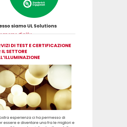
sso siamo UL Solutions
uovere le scienze della sicurezza e
 saperne di più
ettere ai nostri clienti di innovare con
rezza.
VIZI DI TEST E CERTIFICAZIONE
 IL SETTORE
LL’ILLUMINAZIONE
ostra esperienza ci ha permesso di
r essere e diventare una fra le migliori e