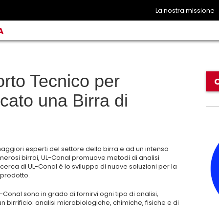
La nostra missione
A
rto Tecnico per
cato una Birra di
aggiori esperti del settore della birra e ad un intenso
rosi birrai, UL-Conal promuove metodi di analisi
icerca di UL-Conal è lo sviluppo di nuove soluzioni per la
l prodotto.
-Conal sono in grado di fornirvi ogni tipo di analisi,
irrificio: analisi microbiologiche, chimiche, fisiche e di