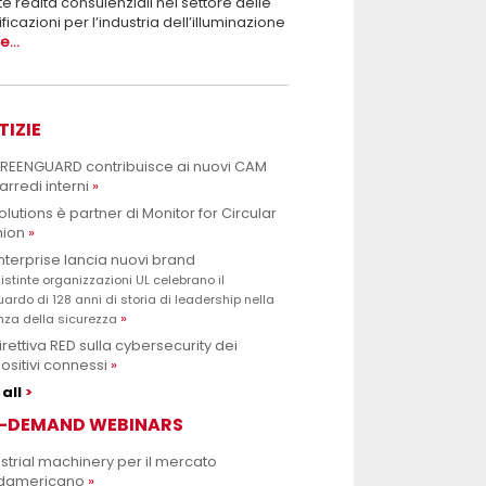
te realtà consulenziali nel settore delle
ificazioni per l’industria dell’illuminazione
...
TIZIE
GREENGUARD contribuisce ai nuovi CAM
arredi interni
olutions è partner di Monitor for Circular
hion
nterprise lancia nuovi brand
istinte organizzazioni UL celebrano il
uardo di 128 anni di storia di leadership nella
nza della sicurezza
irettiva RED sulla cybersecurity dei
ositivi connessi
all
-DEMAND WEBINARS
strial machinery per il mercato
damericano