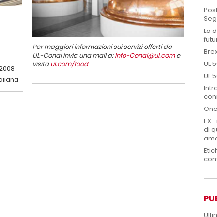
Post
Seg
La d
futu
Per maggiori informazioni sui servizi offerti da
Brex
UL-Conal invia una mail a:
Info-Conal@ul.com
e
UL 5
visita
ul.com/food
:2008
UL 5
aliana
Intr
conn
One
EX- 
di q
ame
Etic
com
PU
Ulti