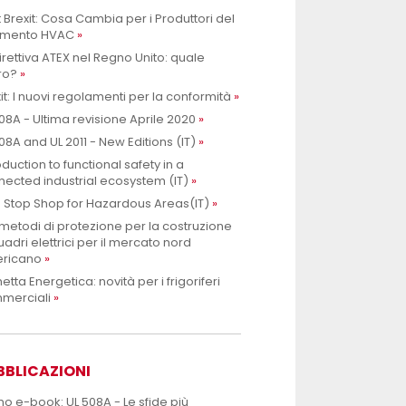
 Brexit: Cosa Cambia per i Produttori del
mento HVAC
irettiva ATEX nel Regno Unito: quale
ro?
it: I nuovi regolamenti per la conformità
08A - Ultima revisione Aprile 2020
08A and UL 2011 - New Editions (IT)
oduction to functional safety in a
ected industrial ecosystem (IT)
 Stop Shop for Hazardous Areas(IT)
metodi di protezione per la costruzione
uadri elettrici per il mercato nord
ricano
hetta Energetica: novità per i frigoriferi
merciali
BBLICAZIONI
mo e-book: UL 508A - Le sfide più