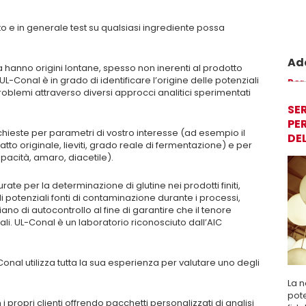
nto e in generale test su qualsiasi ingrediente possa
Ade
ra hanno origini lontane, spesso non inerenti al prodotto
UL-Conal è in grado di identificare l’origine delle potenziali
Prom
Per
roblemi attraverso diversi approcci analitici sperimentati
perm
sicu
SER
PER
 richieste per parametri di vostro interesse (ad esempio il
DE
stratto originale, lieviti, grado reale di fermentazione) e per
pacità, amaro, diacetile).
rate per la determinazione di glutine nei prodotti finiti,
 potenziali fonti di contaminazione durante i processi,
no di autocontrollo al fine di garantire che il tenore
egali. UL-Conal è un laboratorio riconosciuto dall’AIC
Conal utilizza tutta la sua esperienza per valutare uno degli
La n
pote
i propri clienti offrendo pacchetti personalizzati di analisi