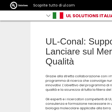
Scoprite tutto di ul.com
UL SOLUTIONS ITALI
UL-Conal: Suppo
Lanciare sul Mer
Qualità
Grazie alla stretta collaborazione con i m
programma di ricerca che coinvolge nume
innovativi. L’obiettivo del programma di r
qualità e la sicurezza di tutta la filiera de
Gli esperti e i ricercatori competenti di UL
consulenza e formazione necessarie in un b
biologia molecolare applicate alla birra.