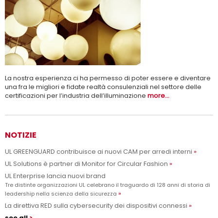
Promuovere le scienze della sicurezza e permettere ai nostri
Per saperne di più
clienti di innovare con sicurezza.
La nostra esperienza ci ha permesso di poter essere e diventare
una fra le migliori e fidate realtà consulenziali nel settore delle
certificazioni per l’industria dell’illuminazione
more...
NOTIZIE
UL GREENGUARD contribuisce ai nuovi CAM per arredi interni
UL Solutions è partner di Monitor for Circular Fashion
UL Enterprise lancia nuovi brand
Tre distinte organizzazioni UL celebrano il traguardo di 128 anni di storia di
leadership nella scienza della sicurezza
La direttiva RED sulla cybersecurity dei dispositivi connessi
see all