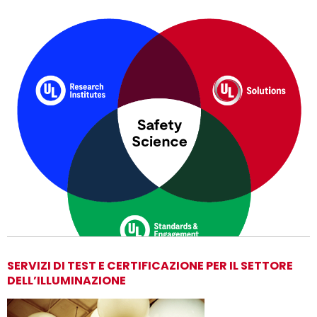
SERVIZI DI TEST E CERTIFICAZIONE PER IL SETTORE
DELL’ILLUMINAZIONE
Adesso siamo UL Solutions