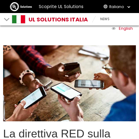
Scoprite UL Solutions
Italiano
UL SOLUTIONS ITALIA
NEWS
English
La direttiva RED sulla