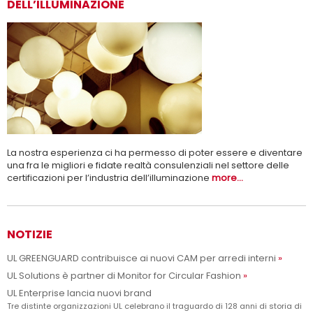
DELL’ILLUMINAZIONE
Adesso siamo UL Solutions
Promuovere le scienze della sicurezza e permettere ai nostri
Per saperne di più
clienti di innovare con sicurezza.
La nostra esperienza ci ha permesso di poter essere e diventare
una fra le migliori e fidate realtà consulenziali nel settore delle
certificazioni per l’industria dell’illuminazione
more...
NOTIZIE
UL GREENGUARD contribuisce ai nuovi CAM per arredi interni
UL Solutions è partner di Monitor for Circular Fashion
UL Enterprise lancia nuovi brand
Tre distinte organizzazioni UL celebrano il traguardo di 128 anni di storia di