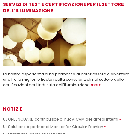
SERVIZI DI TEST E CERTIFICAZIONE PER IL SETTORE
DELL’ILLUMINAZIONE
Adesso siamo UL Solutions
Promuovere le scienze della sicurezza e permettere ai nostri
Per saperne di più
clienti di innovare con sicurezza.
La nostra esperienza ci ha permesso di poter essere e diventare
una fra le migliori e fidate realtà consulenziali nel settore delle
certificazioni per l’industria dell’illuminazione
more...
NOTIZIE
UL GREENGUARD contribuisce ai nuovi CAM per arredi interni
UL Solutions è partner di Monitor for Circular Fashion