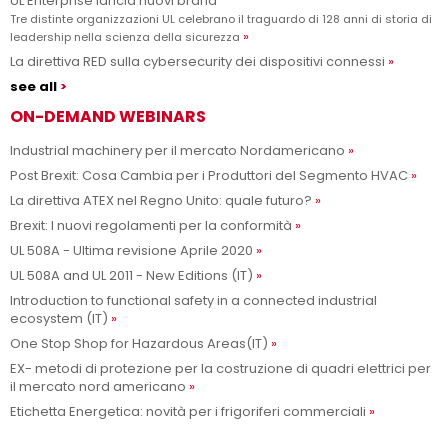
UL Enterprise lancia nuovi brand
Tre distinte organizzazioni UL celebrano il traguardo di 128 anni di storia di
leadership nella scienza della sicurezza
La direttiva RED sulla cybersecurity dei dispositivi connessi
see all
ON-DEMAND WEBINARS
Industrial machinery per il mercato Nordamericano
Post Brexit: Cosa Cambia per i Produttori del Segmento HVAC
La direttiva ATEX nel Regno Unito: quale futuro?
Brexit: I nuovi regolamenti per la conformità
UL 508A - Ultima revisione Aprile 2020
UL 508A and UL 2011 - New Editions (IT)
Introduction to functional safety in a connected industrial
ecosystem (IT)
One Stop Shop for Hazardous Areas(IT)
EX- metodi di protezione per la costruzione di quadri elettrici per
il mercato nord americano
Etichetta Energetica: novità per i frigoriferi commerciali