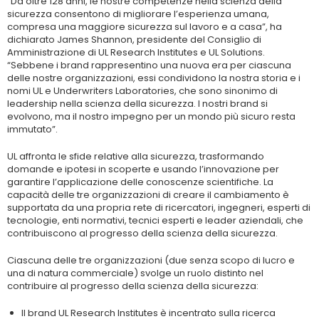
“Da oltre 128 anni, le nostre competenze nella scienza della
sicurezza consentono di migliorare l’esperienza umana,
compresa una maggiore sicurezza sul lavoro e a casa”, ha
dichiarato James Shannon, presidente del Consiglio di
Amministrazione di UL Research Institutes e UL Solutions.
“Sebbene i brand rappresentino una nuova era per ciascuna
delle nostre organizzazioni, essi condividono la nostra storia e i
nomi UL e Underwriters Laboratories, che sono sinonimo di
leadership nella scienza della sicurezza. I nostri brand si
evolvono, ma il nostro impegno per un mondo più sicuro resta
immutato”.
UL affronta le sfide relative alla sicurezza, trasformando
domande e ipotesi in scoperte e usando l’innovazione per
garantire l’applicazione delle conoscenze scientifiche. La
capacità delle tre organizzazioni di creare il cambiamento è
supportata da una propria rete di ricercatori, ingegneri, esperti di
tecnologie, enti normativi, tecnici esperti e leader aziendali, che
contribuiscono al progresso della scienza della sicurezza.
Ciascuna delle tre organizzazioni (due senza scopo di lucro e
una di natura commerciale) svolge un ruolo distinto nel
contribuire al progresso della scienza della sicurezza:
Il brand UL Research Institutes è incentrato sulla ricerca