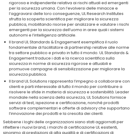
rigorosa e indipendente relativa ai rischi attuali ed emergenti
per la sicurezza umana. Con l’evolversi delle minacce e
l’aggravarsi delle loro conseguenze, UL Research Institutes
sfrutta la scoperta scientifica per migliorare la sicurezza
pubblica, mobilitando risorse per analizzare e valutare i rischi
emergenti per la sicurezza dell’uomo in aree quali i sistemi
autonomi e l’intelligenza artificiale.
Il brand UL Standards & Engagement esemplifica il ruolo
fondamentale di facilitatore di partnership relative alle norme
tra settore pubblico e privato in tutto il mondo. UL Standards &
Engagement traduce i dati e la ricerca scientifica sulla
sicurezza in norme di sicurezza rigorose e attuabili e
promuove campagne di sensibilizzazione per migliorare la
sicurezza pubblica.
Il brand UL Solutions rappresenta l’impegno a collaborare con
clienti e parti interessate di tutto il mondo per contribuire a
risolvere le sfide in materia di sicurezza e sostenibilità. Leader
mondiale nella scienza della sicurezza, UL Solutions fornisce
servizi di test, ispezione e certificazione, nonché prodotti
software complementari e offerte di advisory che supportano
l’innovazione dei prodotti e la crescita dei clienti.
Sebbene i loghi delle organizzazioni siano stati aggiornati per
riflettere i nuovi brand, i marchi di certificazione UL esistenti,
sinonimo di prestazioni di alta qualità e di certificazioni di