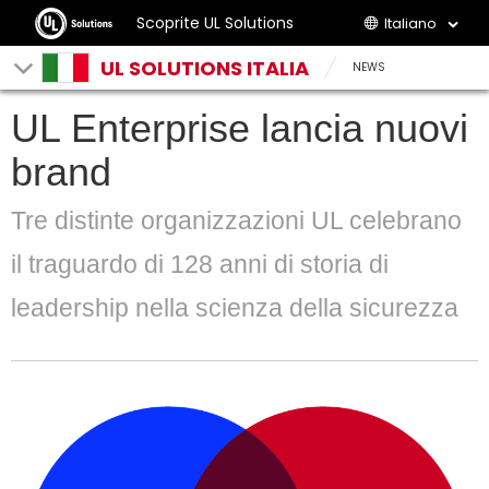
Scoprite UL Solutions
Italiano
UL SOLUTIONS ITALIA
NEWS
UL Enterprise lancia nuovi
brand
Tre distinte organizzazioni UL celebrano
il traguardo di 128 anni di storia di
leadership nella scienza della sicurezza