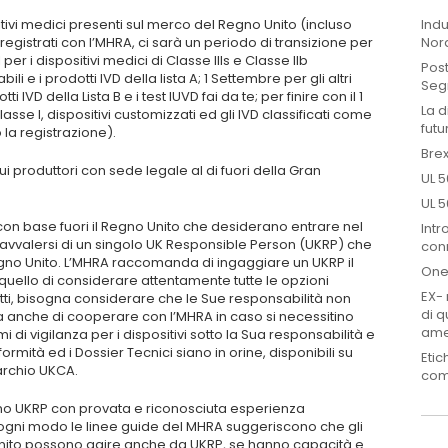
Indu
sitivi medici presenti sul merco del Regno Unito (incluso
Nor
gistrati con l’MHRA, ci sarà un periodo di transizione per
er i dispositivi medici di Classe IIIs e Classe IIb
Post
tabili e i prodotti IVD della lista A; 1 Settembre per gli altri
Seg
tti IVD della Lista B e i test IUVD fai da te; per finire con il 1
La d
asse I, dispositivi customizzati ed gli IVD classificati come
futu
la registrazione).
Brex
ui produttori con sede legale al di fuori della Gran
UL 5
UL 5
ri con base fuori il Regno Unito che desiderano entrare nel
Intr
vvalersi di un singolo UK Responsible Person (UKRP) che
conn
Regno Unito. L’MHRA raccomanda di ingaggiare un UKRP il
One
quello di considerare attentamente tutte le opzioni
EX- 
atti, bisogna considerare che le Sue responsabilità non
di q
 ma anche di cooperare con l’MHRA in caso si necessitino
ame
di vigilanza per i dispositivi sotto la Sua responsabilità e
ormità ed i Dossier Tecnici siano in orine, disponibili su
Etic
marchio UKCA.
com
no UKRP con provata e riconosciuta esperienza
ogni modo le linee guide del MHRA suggeriscono che gli
Unito possono agire anche da UKRP, se hanno capacità e