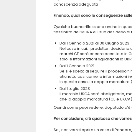
conoscenza adeguata
Finendo, quali sono le conseguenze sulle
Qualche buona riflessione anche in que
flessibilità dell’MHRA e il suo desiderio di fa
Dal 1 Gennaio 2021 al 30 Giugno 2023
Nel caso in cui, i produttori decidano 
marchi CE sarà ancora accettato in G
solo le informazioni riguardanti lo UKR
Dal 1 Gennaio 2021
Se si è scelto di seguire il processo 
etichetta cosi come le informazioni in
In questo caso, la doppia marcatura 
Dal 1 Luglio 2023
Il marchio UKCA sarà obbligatorio, m
che la doppia marcatura (CE e UKCA)
Quindi come puoi vedere, dopotutto c’è u
Per concludere, c’è qualcosa che vorrest
Sai, non vorrei aprire un vaso di Pando