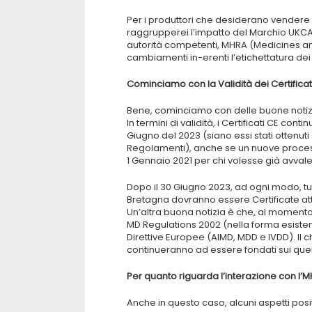
Per i produttori che desiderano vendere i l
raggrupperei l’impatto del Marchio UKCA in
autorità competenti, MHRA (Medicines a
cambiamenti in-erenti l’etichettatura dei
Cominciamo con la Validità dei Certificati
Bene, cominciamo con delle buone notiz
In termini di validità, i Certificati CE co
Giugno del 2023 (siano essi stati ottenut
Regolamenti), anche se un nuove process
1 Gennaio 2021 per chi volesse già avval
Dopo il 30 Giugno 2023, ad ogni modo, tut
Bretagna dovranno essere Certificate at
Un’altra buona notizia è che, al momento,
MD Regulations 2002 (nella forma esistent
Direttive Europee (AIMD, MDD e IVDD). Il c
continueranno ad essere fondati sui quelli
Per quanto riguarda l’interazione con l’
Anche in questo caso, alcuni aspetti pos