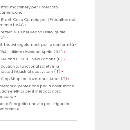
strial machinery per il mercato
damericano
 Brexit: Cosa Cambia per i Produttori del
mento HVAC
irettiva ATEX nel Regno Unito: quale
ro?
it: I nuovi regolamenti per la conformità
08A - Ultima revisione Aprile 2020
08A and UL 2011 - New Editions (IT)
oduction to functional safety in a
ected industrial ecosystem (IT)
 Stop Shop for Hazardous Areas(IT)
metodi di protezione per la costruzione
uadri elettrici per il mercato nord
ricano
hetta Energetica: novità per i frigoriferi
merciali