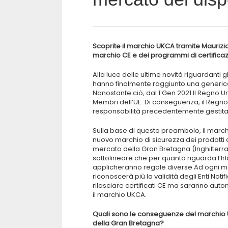
Scoprite il marchio UKCA tramite Maurizi
marchio CE e dei programmi di certifica
Alla luce delle ultime novità riguardanti g
hanno finalmente raggiunto una generica i
Nonostante ciò, dal 1 Gen 2021 Il Regno Uni
Membri dell’UE. Di conseguenza, il Regno
responsabilità precedentemente gestita a
Sulla base di questo preambolo, il marc
nuovo marchio di sicurezza dei prodotti c
mercato della Gran Bretagna (Inghilterra,
sottolineare che per quanto riguarda l’Ir
applicheranno regole diverse Ad ogni m
riconoscerà più la validità degli Enti Notif
rilasciare certificati CE ma saranno auto
il marchio UKCA.
Quali sono le conseguenze del marchio UK
della Gran Bretagna?