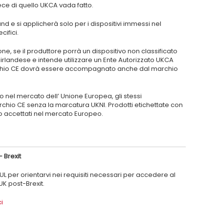
ece di quello UKCA vada fatto.
nd e si applicherà solo per i dispositivi immessi nel
ifici.
ne, se il produttore porrà un dispositivo non classificato
rlandese e intende utilizzare un Ente Autorizzato UKCA
 Marchio CE dovrà essere accompagnato anche dal marchio
o nel mercato dell’ Unione Europea, gli stessi
rchio CE senza la marcatura UKNI. Prodotti etichettate con
 accettati nel mercato Europeo.
 Brexit
 UL per orientarvi nei requisiti necessari per accedere al
K post-Brexit.
i