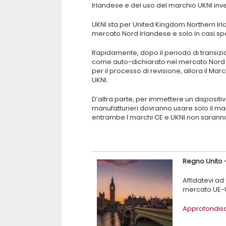
Irlandese e del uso del marchio UKNI inv
UKNI sta per United Kingdom Northern Irla
mercato Nord Irlandese e solo in casi spec
Rapidamente, dopo il periodo di transizio
come auto-dichiarato nel mercato Nord i
per il processo di revisione, allora il
UKNI.
D’altra parte, per immettere un dispositiv
manufatturieri dovranno usare solo il ma
entrambe I marchi CE e UKNI non saranno
Regno Unito –
Affidatevi ad
mercato UE-U
Approfondisc