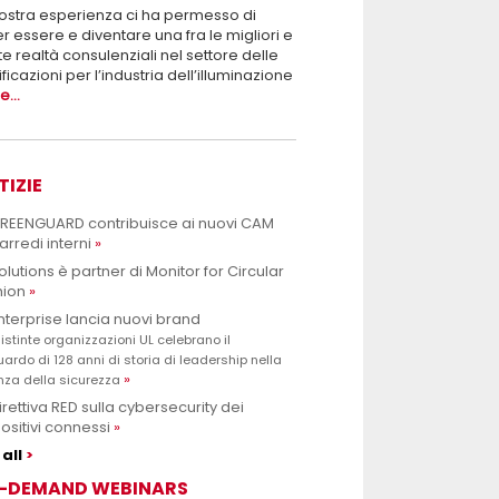
ostra esperienza ci ha permesso di
r essere e diventare una fra le migliori e
te realtà consulenziali nel settore delle
ificazioni per l’industria dell’illuminazione
...
TIZIE
GREENGUARD contribuisce ai nuovi CAM
arredi interni
olutions è partner di Monitor for Circular
hion
nterprise lancia nuovi brand
istinte organizzazioni UL celebrano il
uardo di 128 anni di storia di leadership nella
nza della sicurezza
irettiva RED sulla cybersecurity dei
ositivi connessi
all
-DEMAND WEBINARS