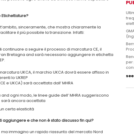
PU
Ulti
 Etichettature?
freq
elett
st’ambito, sinceramente, che mostra chiaramente la
GMA
cilitare il più possibile la transizione. Infatti:
(Ing
Benv
Prod
di continuare a seguire il processo di marcatura CE, il
ran Bretagna and sarà necessario aggiungere in etichetta
Rend
EP.
per 
con
fi marcatura UKCA, il marchio UKCA dovrà essere affisso in
see 
erenti lo UKREP
(CE e UKCA) sarà accettata dall’ MHRA
a and ogni modo, le linee guide dell’ MHRA suggeriscono
 sarà ancora accettata
n certa elasticità
i aggiungere e che non è stato discusso fin qui?
ra, ma immagino un rapido riassunto del mercato Nord