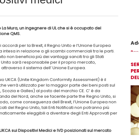
o La Mura, un ingegnere di UL che si è occupato del
zione QMS.
Ade
li accordi per la Brexit, il Regno Unito e l’Unione Europea
ntesa in relazione a gli scambi commerciali tra le parti.
Prom
Per
to non beneficia più dei vantaggi sanciti tra gli Stati
perm
 Unito sarà responsabile per il proprio mercato,
sicu
SER
ttraverso il sistema dell’ Unione Europea.
PER
DE
hio UKCA (Unite Kingdom Conformity Assessment) è il
he verrà utilizzato per la maggior parte dei beni posti sul
 Scozia e Galles) al posto del marchio CE. C’ è da
landa del Nord, anche se facente parte the Regno Unito, si
odo, come conseguenza dell Brexit, l’Unione Europea non
icati del Regno Unito, tali Enti Notificati non potranno più
maticamente eleggibili a diventare degli Enti Approvati per
CA sui Dispositivi Medici e IVD posizionati sul mercato