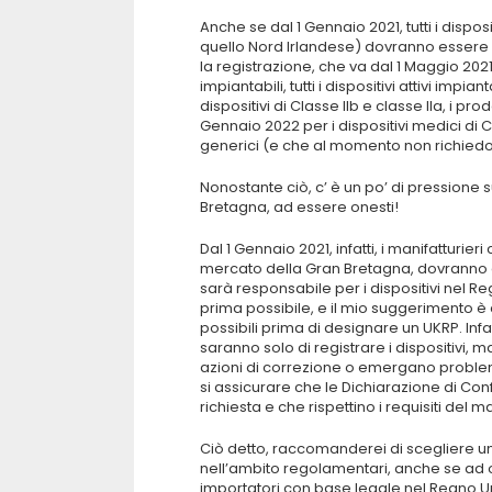
Anche se dal 1 Gennaio 2021, tutti i dispo
quello Nord Irlandese) dovranno essere re
la registrazione, che va dal 1 Maggio 2021 p
impiantabili, tutti i dispositivi attivi impian
dispositivi di Classe IIb e classe IIa, i prodo
Gennaio 2022 per i dispositivi medici di Cl
generici (e che al momento non richiedo 
Nonostante ciò, c’ è un po’ di pressione s
Bretagna, ad essere onesti!
Dal 1 Gennaio 2021, infatti, i manifatturie
mercato della Gran Bretagna, dovranno a
sarà responsabile per i dispositivi nel 
prima possibile, e il mio suggerimento è 
possibili prima di designare un UKRP. Inf
saranno solo di registrare i dispositivi,
azioni di correzione o emergano problemi 
si assicurare che le Dichiarazione di Conf
richiesta e che rispettino i requisiti del 
Ciò detto, raccomanderei di scegliere u
nell’ambito regolamentari, anche se ad 
importatori con base legale nel Regno 