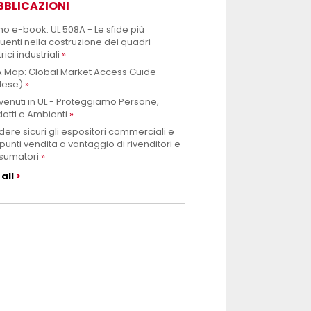
BBLICAZIONI
mo e-book: UL 508A - Le sfide più
uenti nella costruzione dei quadri
rici industriali
 Map: Global Market Access Guide
lese)
enuti in UL - Proteggiamo Persone,
otti e Ambienti
ere sicuri gli espositori commerciali e
punti vendita a vantaggio di rivenditori e
sumatori
all