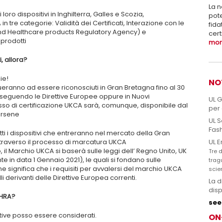
La n
oro dispositivi in Inghilterra, Galles e Scozia,
pote
 tre categorie: Validità dei Certificati, Interazione con le
fida
nd Healthcare products Regulatory Agency) e
cert
 prodotti
more
, allora?
ie!
NO
ntinueranno ad essere riconosciuti in Gran Bretagna fino al 30
i seguendo le Direttive Europee oppure in Nuovi
UL 
o di certificazione UKCA sarà, comunque, disponibile dal
per 
ersene
UL S
Fas
ti i dispositivi che entreranno nel mercato della Gran
UL E
traverso il processo di marcatura UKCA
 il Marchio UKCA si baserà sulle leggi dell’ Regno Unito, UK
Tre d
e in data 1 Gennaio 2021), le quali si fondano sulle
trag
he significa che i requisiti per avvalersi del marchio UKCA
scie
 derivanti delle Direttive Europea correnti.
La d
disp
MHRA?
see 
itive posso essere considerati.
ON