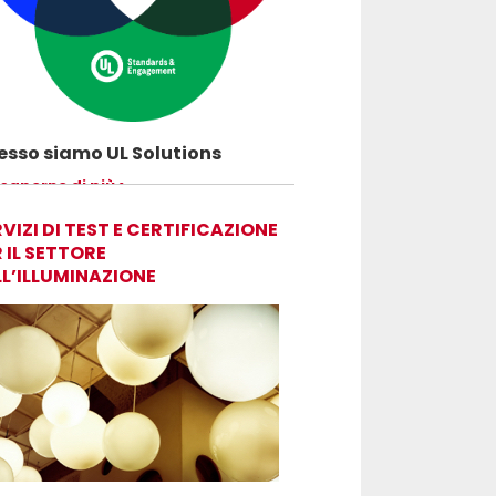
sso siamo UL Solutions
uovere le scienze della sicurezza e
 saperne di più
ettere ai nostri clienti di innovare con
rezza.
VIZI DI TEST E CERTIFICAZIONE
 IL SETTORE
LL’ILLUMINAZIONE