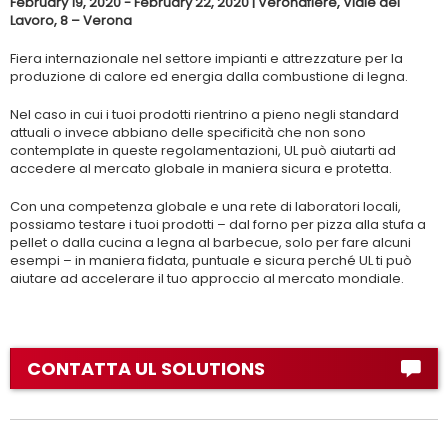
February 19, 2020 - February 22, 2020 | Veronafiere, Viale del
Lavoro, 8 – Verona
Fiera internazionale nel settore impianti e attrezzature per la
produzione di calore ed energia dalla combustione di legna.
Nel caso in cui i tuoi prodotti rientrino a pieno negli standard
attuali o invece abbiano delle specificità che non sono
contemplate in queste regolamentazioni, UL può aiutarti ad
accedere al mercato globale in maniera sicura e protetta.
Con una competenza globale e una rete di laboratori locali,
possiamo testare i tuoi prodotti – dal forno per pizza alla stufa a
pellet o dalla cucina a legna al barbecue, solo per fare alcuni
esempi – in maniera fidata, puntuale e sicura perché UL ti può
aiutare ad accelerare il tuo approccio al mercato mondiale.
CONTATTA UL SOLUTIONS