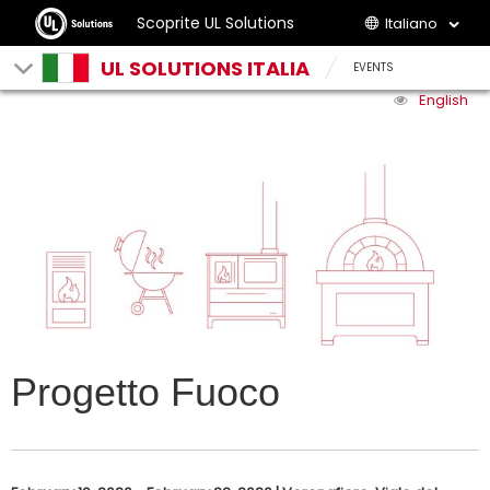
Scoprite UL Solutions
Italiano
UL SOLUTIONS ITALIA
EVENTS
English
Progetto Fuoco