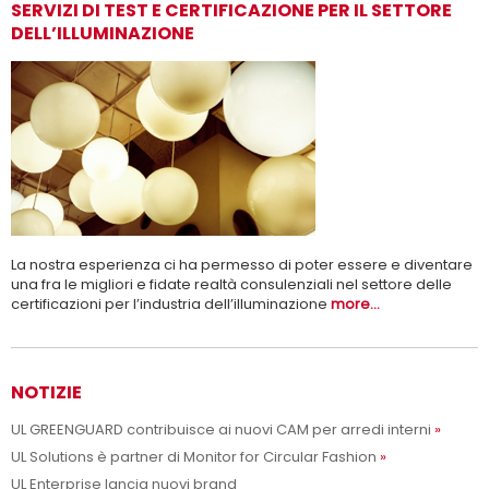
SERVIZI DI TEST E CERTIFICAZIONE PER IL SETTORE
DELL’ILLUMINAZIONE
Adesso siamo UL Solutions
Promuovere le scienze della sicurezza e permettere ai nostri
Per saperne di più
clienti di innovare con sicurezza.
La nostra esperienza ci ha permesso di poter essere e diventare
una fra le migliori e fidate realtà consulenziali nel settore delle
certificazioni per l’industria dell’illuminazione
more...
NOTIZIE
UL GREENGUARD contribuisce ai nuovi CAM per arredi interni
UL Solutions è partner di Monitor for Circular Fashion
UL Enterprise lancia nuovi brand