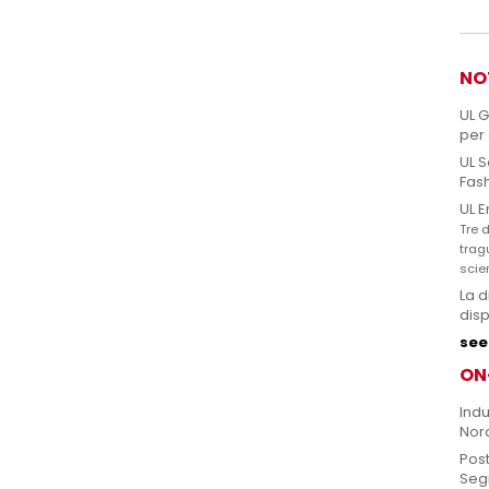
NO
UL 
per 
UL S
Fas
UL E
Tre d
trag
scie
La d
disp
see 
ON
Indu
Nor
Post
Seg