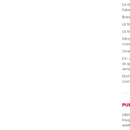
La d
futu
Brex
UL 5
UL 5
Intr
conn
One
EX- 
di q
ame
Etic
com
PU
Ulti
freq
elett