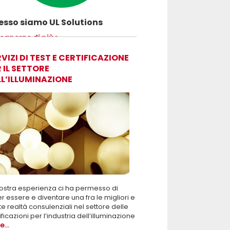
sso siamo UL Solutions
uovere le scienze della sicurezza e
 saperne di più
ettere ai nostri clienti di innovare con
rezza.
VIZI DI TEST E CERTIFICAZIONE
 IL SETTORE
LL’ILLUMINAZIONE
ostra esperienza ci ha permesso di
r essere e diventare una fra le migliori e
te realtà consulenziali nel settore delle
ificazioni per l’industria dell’illuminazione
...