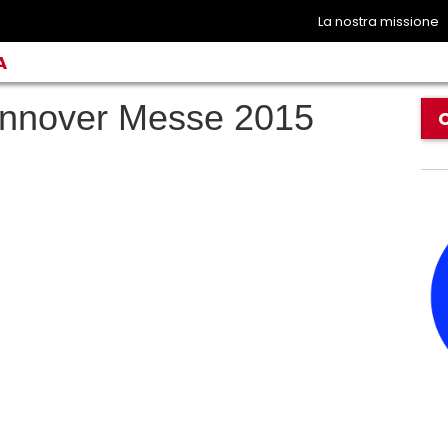
La nostra missione
A
annover Messe 2015