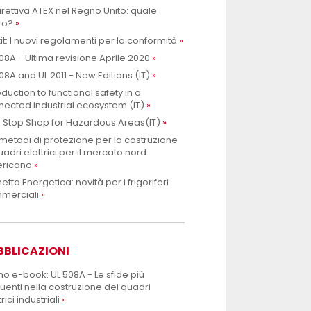
irettiva ATEX nel Regno Unito: quale
ro?
it: I nuovi regolamenti per la conformità
08A - Ultima revisione Aprile 2020
08A and UL 2011 - New Editions (IT)
oduction to functional safety in a
ected industrial ecosystem (IT)
 Stop Shop for Hazardous Areas(IT)
metodi di protezione per la costruzione
uadri elettrici per il mercato nord
ricano
hetta Energetica: novità per i frigoriferi
merciali
BBLICAZIONI
mo e-book: UL 508A - Le sfide più
uenti nella costruzione dei quadri
rici industriali