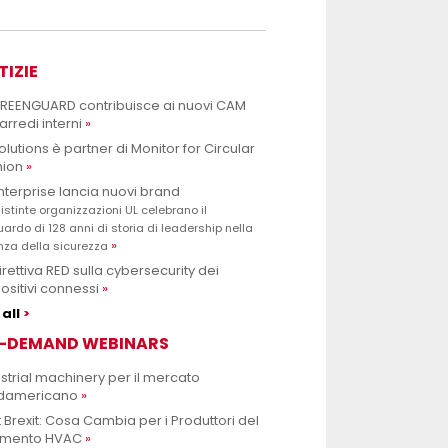
TIZIE
GREENGUARD contribuisce ai nuovi CAM
arredi interni
olutions è partner di Monitor for Circular
hion
nterprise lancia nuovi brand
istinte organizzazioni UL celebrano il
uardo di 128 anni di storia di leadership nella
nza della sicurezza
irettiva RED sulla cybersecurity dei
ositivi connessi
all
-DEMAND WEBINARS
strial machinery per il mercato
damericano
 Brexit: Cosa Cambia per i Produttori del
mento HVAC