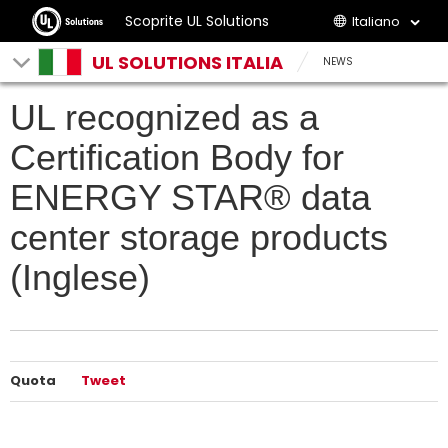
Scoprite UL Solutions
Italiano
UL SOLUTIONS ITALIA
NEWS
UL recognized as a
Certification Body for
ENERGY STAR® data
center storage products
(Inglese)
Quota
Tweet