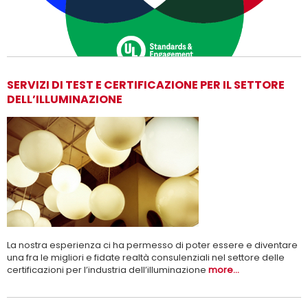
SERVIZI DI TEST E CERTIFICAZIONE PER IL SETTORE
DELL’ILLUMINAZIONE
Adesso siamo UL Solutions
Promuovere le scienze della sicurezza e permettere ai nostri
Per saperne di più
clienti di innovare con sicurezza.
La nostra esperienza ci ha permesso di poter essere e diventare
una fra le migliori e fidate realtà consulenziali nel settore delle
certificazioni per l’industria dell’illuminazione
more...