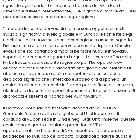
riguardo agli standard di ricarica e batterie dei VE in Nord
America e a livello internazionale, UL è in grado di fornire agli OEM
europei l’accesso al mercato in ogni regione.
“I metodi di ricarica dei veicoli elettrici sono oggetto di molti
sviluppi significativi a livello globale e in Europa le richieste degli
utenti finali e le nuove soluzioni tecnologiche stanno spingendo
l’infrastruttura a fare di più e più velocemente di prima. Questa
evoluzione sta portando a modi di pensare nuovi e innovativi,
soprattutto per quanto riguarda i requisiti di sicurezza,” ha detto
Mirko Bautz, vicepresidente regionale per l’Europa centro-
orientale e meridionale. “L’accettazione globale del Marchio UL,
abbinata all’esperienza e alla competenza tecnica locale
dedicata, significa che il mercato europeo ora dispone di un
centro di collaudo completo in Europa per verifiche di sicurezza,
elettriche e di conformità per l’ottenimento della certificazione UL
di prodotti e sistemi di ricarica per VE innovativi.”
Il Centro di collaudo dei metodi di ricarica dei VE di UL in
Germania fa parte della rete globale di UL di laboratori di
collaudo di VE con sede in Cina e negli Stati Uniti. Insieme, queste
centri sono in grado di aiutare i produttori di VE e
apparecchiature di ricarica di VE a rispettare le scadenze e i
budget per lo sviluppo dei prodotti, aiutandoli a ridurre guasti e