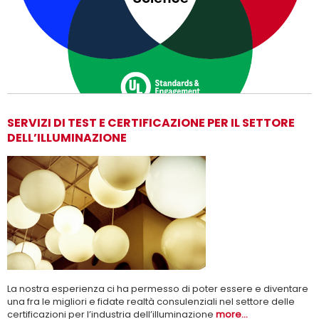
SERVIZI DI TEST E CERTIFICAZIONE PER IL SETTORE
DELL’ILLUMINAZIONE
Adesso siamo UL Solutions
Promuovere le scienze della sicurezza e permettere ai nostri
Per saperne di più
clienti di innovare con sicurezza.
La nostra esperienza ci ha permesso di poter essere e diventare
una fra le migliori e fidate realtà consulenziali nel settore delle
certificazioni per l’industria dell’illuminazione
more...