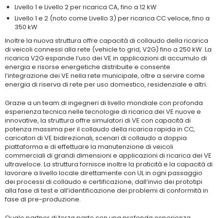
Livello 1 e Livello 2 per ricarica CA, fino a 12 kW
Livello 1 e 2 (noto come Livello 3) per ricarica CC veloce, fino a
350 kW
Inoltre la nuova struttura offre capacità di collaudo della ricarica
di veicoli connessi alla rete (vehicle to grid, V2G) fino a 250 kW. La
ricarica V2G espande l’uso dei VE in applicazioni di accumulo di
energia e risorse energetiche distribuite e consente
l’integrazione dei VE nella rete municipale, oltre a servire come
energia di riserva di rete per uso domestico, residenziale e altri.
Grazie a un team di ingegneri di livello mondiale con profonda
esperienza tecnica nelle tecnologie di ricarica dei VE nuove e
innovative, la struttura offre simulatori di VE con capacità di
potenza massima per il collaudo della ricarica rapida in CC,
caricatori di VE bidirezionali, scenari di collaudo a doppia
piattaforma e di effettuare la manutenzione di veicoli
commerciali di grandi dimensioni e applicazioni di ricarica dei VE
ultraveloce. La struttura fornisce inoltre la praticità e la capacità di
lavorare a livello locale direttamente con UL in ogni passaggio
dei processi di collaudo e certificazione, dall’invio dei prototipi
alla fase di test e all’identificazione dei problemi di conformità in
fase di pre-produzione.
Quale partner di terza parte con una profonda esperienza