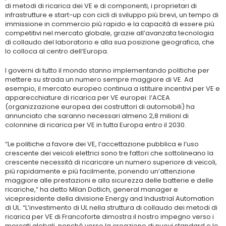
di metodi di ricarica dei VE e di componenti, i proprietari di
infrastrutture e start-up con cicli di sviluppo più brevi, un tempo di
immissione in commercio più rapido e la capacità di essere più
competitivi nel mercato globale, grazie all’avanzata tecnologia
di collaudo del laboratorio e alla sua posizione geografica, che
lo colloca al centro dell’Europa.
I governi di tutto il mondo stanno implementando politiche per
mettere su strada un numero sempre maggiore di VE. Ad
esempio, il mercato europeo continua a istituire incentivi per VE e
apparecchiature di ricarica per VE europei: l’ACEA
(organizzazione europea dei costruttori di automobili) ha
annunciato che saranno necessari almeno 2,8 milioni di
colonnine di ricarica per VE in tutta Europa entro il 2030.
“Le politiche a favore dei VE, l’accettazione pubblica e l’uso
crescente dei veicoli elettrici sono tre fattori che sottolineano la
crescente necessità di ricaricare un numero superiore di veicoli,
più rapidamente e più facilmente, ponendo un’attenzione
maggiore alle prestazioni e alla sicurezza delle batterie e delle
ricariche,” ha detto Milan Dotlich, general manager e
vicepresidente della divisione Energy and Industrial Automation
di UL. “L’investimento di UL nella struttura di collaudo dei metodi di
ricarica per VE di Francoforte dimostra il nostro impegno verso i
mercati globali, nonché verso la creazione di nuovi standard e lo