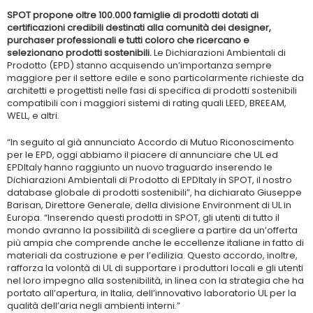
SPOT propone oltre 100.000 famiglie di prodotti dotati di
certificazioni credibili destinati alla comunità dei designer,
purchaser professionali e tutti coloro che ricercano e
selezionano prodotti sostenibili.
Le Dichiarazioni Ambientali di
Prodotto (EPD) stanno acquisendo un’importanza sempre
maggiore per il settore edile e sono particolarmente richieste da
architetti e progettisti nelle fasi di specifica di prodotti sostenibili
compatibili con i maggiori sistemi di rating quali LEED, BREEAM,
WELL, e altri.
“In seguito al già annunciato Accordo di Mutuo Riconoscimento
per le EPD, oggi abbiamo il piacere di annunciare che UL ed
EPDItaly hanno raggiunto un nuovo traguardo inserendo le
Dichiarazioni Ambientali di Prodotto di EPDItaly in SPOT, il nostro
database globale di prodotti sostenibili”, ha dichiarato Giuseppe
Barisan, Direttore Generale, della divisione Environment di UL in
Europa. “Inserendo questi prodotti in SPOT, gli utenti di tutto il
mondo avranno la possibilità di scegliere a partire da un’offerta
più ampia che comprende anche le eccellenze italiane in fatto di
materiali da costruzione e per l’edilizia. Questo accordo, inoltre,
rafforza la volontà di UL di supportare i produttori locali e gli utenti
nel loro impegno alla sostenibilità, in linea con la strategia che ha
portato all’apertura, in Italia, dell’innovativo laboratorio UL per la
qualità dell’aria negli ambienti interni.”