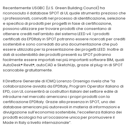
Recentemente USGBC (U.S. Green Building Council) ha
riconosciuto il database SPOT di UL quale strumento prezioso che
i professionisti, coinvolti nel processo di identificazione, selezione
e specifica di prodotti per progetti in fase di certificazione,
possono utilizzare per trovare prodotti che consentano di
ottenere crediti nell’ambito del sistema LEED v4. I prodotti
certificati da EPDItaly in SPOT potranno essere ricercati per crediti
sostenibili e sono corredati da una documentazione che può
essere utilizzata per la presentazione dei progetti LEED. Inoltre di
dati di sostenibilità dei prodotti presenti su SPOT potranno
facilmente essere importati nei più importanti software BIM, quali
AutoDesk® Revit®, autoCAD e SketchUp, grazie al plug-in di SPOT
scaricabile gratuitamente.
Il Direttore Generale di ICMQ Lorenzo Orsenigo rivela che “la
collaborazione avviata da EPDItaly, Program Operator italiano di
EPD, con UL consentirà ai costruttori italiani del settore edile di
introdurre nel mercato americano i propri prodotti con la
certificazione EPDItaly. Grazie alla presenza in SPOT, uno dei
database americani più autorevoli in materia di informazioni e
divulgazione sull’economia sostenibile, l’eccellenza italiana dei
prodotti ecologici ha un’occasione unica per promuovere il
Made in Italy a livello internazionale”.