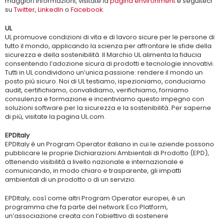
maggiori informazioni, visitate la
pagina environment
e seguiteci
su
Twitter
,
LinkedIn
o
Facebook
.
UL
UL promuove condizioni di vita e di lavoro sicure per le persone di
tutto il mondo, applicando la scienza per affrontare le sfide della
sicurezza e della sostenibilità. Il Marchio UL alimenta la fiducia
consentendo l’adozione sicura di prodotti e tecnologie innovativi.
Tutti in UL condividono un’unica passione: rendere il mondo un
posto più sicuro. Noi di UL testiamo, ispezioniamo, conduciamo
audit, certifichiamo, convalidiamo, verifichiamo, forniamo
consulenza e formazione e incentiviamo questo impegno con
soluzioni software per la sicurezza e la sostenibilità. Per saperne
di più, visitate la pagina UL.com.
EPDItaly
EPDItaly è un Program Operator italiano in cui le aziende possono
pubblicare le proprie Dichiarazioni Ambientali di Prodotto (EPD),
ottenendo visibilità a livello nazionale e internazionale e
comunicando, in modo chiaro e trasparente, gli impatti
ambientali di un prodotto o di un servizio.
EPDItaly, così come altri Program Operator europei, è un
programma che fa parte del network Eco Platform,
un’associazione creata con l’obiettivo di sostenere