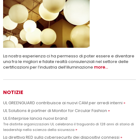
Adesso siamo UL Solutions
Promuovere le scienze della sicurezza e permettere ai nostri
Per saperne di più
clienti di innovare con sicurezza.
La nostra esperienza ci ha permesso di poter essere e diventare
una fra le migliori e fidate realtà consulenziali nel settore delle
certificazioni per l’industria dell’illuminazione
more...
NOTIZIE
UL GREENGUARD contribuisce ai nuovi CAM per arredi interni
UL Solutions è partner di Monitor for Circular Fashion
UL Enterprise lancia nuovi brand
Tre distinte organizzazioni UL celebrano il traguardo di 128 anni di storia di
leadership nella scienza della sicurezza
La direttiva RED sulla cybersecurity dei dispositivi connessi