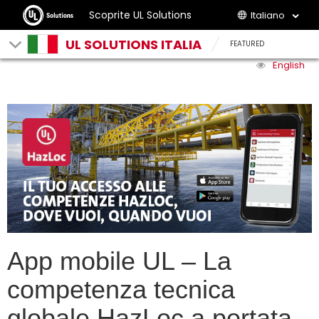
Scoprite UL Solutions
Italiano
UL SOLUTIONS ITALIA
FEATURED
English
App mobile UL – La
competenza tecnica
globale HazLoc a portata