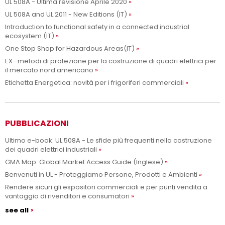
UL 508A - Ultima revisione Aprile 2020
UL 508A and UL 2011 - New Editions (IT)
Introduction to functional safety in a connected industrial
ecosystem (IT)
One Stop Shop for Hazardous Areas(IT)
EX- metodi di protezione per la costruzione di quadri elettrici per
il mercato nord americano
Etichetta Energetica: novità per i frigoriferi commerciali
PUBBLICAZIONI
Ultimo e-book: UL 508A - Le sfide più frequenti nella costruzione
dei quadri elettrici industriali
GMA Map: Global Market Access Guide (Inglese)
Benvenuti in UL - Proteggiamo Persone, Prodotti e Ambienti
Rendere sicuri gli espositori commerciali e per punti vendita a
vantaggio di rivenditori e consumatori
see all