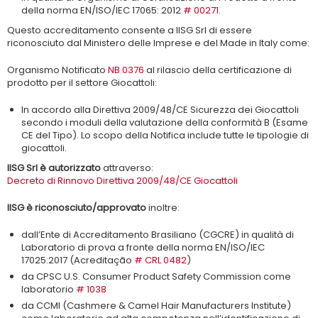
della norma EN/ISO/IEC 17065: 2012
# 00271
.
Questo accreditamento consente a IISG Srl di essere
riconosciuto dal Ministero delle Imprese e del Made in Italy come:
Organismo Notificato
NB 0376
al rilascio della certificazione di
prodotto per il settore Giocattoli:
In accordo alla Direttiva 2009/48/CE Sicurezza dei Giocattoli
secondo i moduli della valutazione della conformità B (Esame
CE del Tipo). Lo scopo della Notifica include tutte le tipologie di
giocattoli.
IISG Srl è autorizzato
attraverso:
Decreto di Rinnovo Direttiva 2009/48/CE Giocattoli
IISG è riconosciuto/approvato
inoltre:
dall’Ente di Accreditamento Brasiliano (CGCRE) in qualità di
Laboratorio di prova a fronte della norma EN/ISO/IEC
17025:2017 (Acreditação
# CRL 0482
)
da CPSC U.S. Consumer Product Safety Commission come
laboratorio
# 1038
da CCMI (Cashmere & Camel Hair Manufacturers Institute)