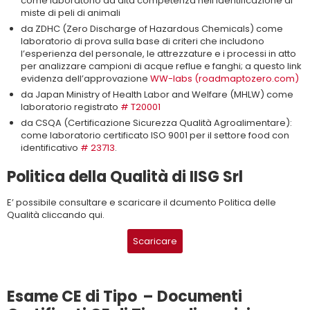
come laboratorio ad alta competenza nell’identificazione di
miste di peli di animali
da ZDHC (Zero Discharge of Hazardous Chemicals) come
laboratorio di prova sulla base di criteri che includono
l’esperienza del personale, le attrezzature e i processi in atto
per analizzare campioni di acque reflue e fanghi; a questo link
evidenza dell’approvazione
WW-labs (roadmaptozero.com)
da Japan Ministry of Health Labor and Welfare (MHLW) come
laboratorio registrato
# T20001
da CSQA (Certificazione Sicurezza Qualità Agroalimentare):
come laboratorio certificato ISO 9001 per il settore food con
identificativo
# 23713
.
Politica della Qualità di IISG Srl
E’ possibile consultare e scaricare il dcumento Politica delle
Qualità cliccando qui.
Scaricare
Esame CE di Tipo – Documenti