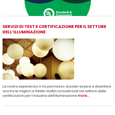
SERVIZI DI TEST E CERTIFICAZIONE PER IL SETTORE
DELL’ILLUMINAZIONE
Adesso siamo UL Solutions
Promuovere le scienze della sicurezza e permettere ai nostri
Per saperne di più
clienti di innovare con sicurezza.
La nostra esperienza ci ha permesso di poter essere e diventare
una fra le migliori e fidate realtà consulenziali nel settore delle
certificazioni per l’industria dell’illuminazione
more...